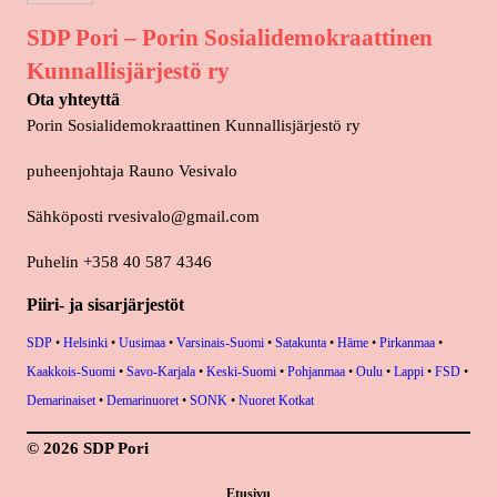
SDP Pori – Porin Sosialidemokraattinen
Kunnallisjärjestö ry
Ota yhteyttä
Porin Sosialidemokraattinen Kunnallisjärjestö ry
puheenjohtaja Rauno Vesivalo
Sähköposti
rvesivalo@gmail.com
Puhelin +358 40 587 4346
Piiri- ja sisarjärjestöt
SDP
•
Helsinki
•
Uusimaa
•
Varsinais-Suomi
•
Satakunta
•
Häme
•
Pirkanmaa
•
Kaakkois-Suomi
•
Savo-Karjala
•
Keski-Suomi
•
Pohjanmaa
•
Oulu
•
Lappi
•
FSD
•
Demarinaiset
•
Demarinuoret
•
SONK
•
Nuoret Kotkat
© 2026 SDP Pori
Etusivu