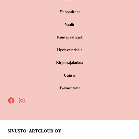
Yhteystiedot
Vaalit
Kuntapäättäjät
Hyvinvointialue
Kirjoittajakulma
Uutisia
Työväentalot
Facebook
Instagram
SIVUSTO: ARTCLOUD OY