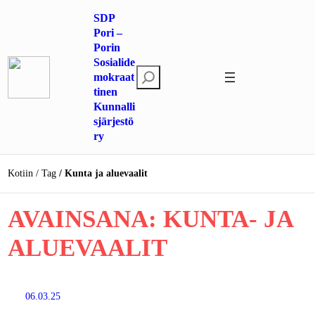
Siirry
SDP
sisältöön
Pori –
Porin
Sosialide
E
mokraat
tinen
t
Kunnalli
s
sjärjestö
i
ry
Kotiin
Tag
Kunta ja aluevaalit
AVAINSANA:
KUNTA- JA
ALUEVAALIT
06.03.25