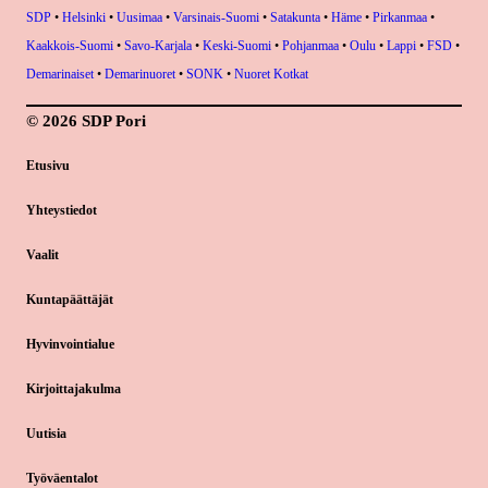
SDP
•
Helsinki
•
Uusimaa
•
Varsinais-Suomi
•
Satakunta
•
Häme
•
Pirkanmaa
•
Kaakkois-Suomi
•
Savo-Karjala
•
Keski-Suomi
•
Pohjanmaa
•
Oulu
•
Lappi
•
FSD
•
Demarinaiset
•
Demarinuoret
•
SONK
•
Nuoret Kotkat
© 2026 SDP Pori
Etusivu
Yhteystiedot
Vaalit
Kuntapäättäjät
Hyvinvointialue
Kirjoittajakulma
Uutisia
Työväentalot