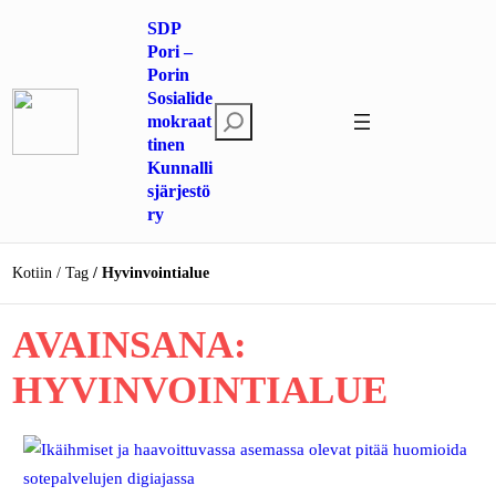
Siirry
SDP
sisältöön
Pori –
Porin
Sosialide
E
mokraat
tinen
t
Kunnalli
s
sjärjestö
i
ry
Kotiin
Tag
Hyvinvointialue
AVAINSANA:
HYVINVOINTIALUE