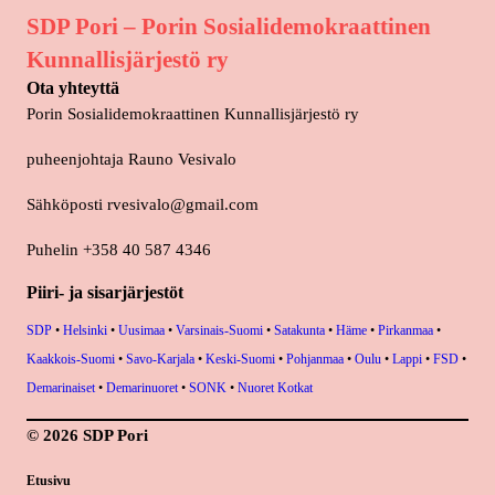
SDP Pori – Porin Sosialidemokraattinen
Kunnallisjärjestö ry
Ota yhteyttä
Porin Sosialidemokraattinen Kunnallisjärjestö ry
puheenjohtaja Rauno Vesivalo
Sähköposti
rvesivalo@gmail.com
Puhelin +358 40 587 4346
Piiri- ja sisarjärjestöt
SDP
•
Helsinki
•
Uusimaa
•
Varsinais-Suomi
•
Satakunta
•
Häme
•
Pirkanmaa
•
Kaakkois-Suomi
•
Savo-Karjala
•
Keski-Suomi
•
Pohjanmaa
•
Oulu
•
Lappi
•
FSD
•
Demarinaiset
•
Demarinuoret
•
SONK
•
Nuoret Kotkat
© 2026 SDP Pori
Etusivu