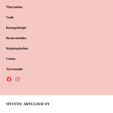
Yhteystiedot
Vaalit
Kuntapäättäjät
Hyvinvointialue
Kirjoittajakulma
Uutisia
Työväentalot
Facebook
Instagram
SIVUSTO: ARTCLOUD OY